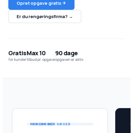
Opret opgave gratis
Er du rengøringsfirma? →
Gratis
Max 10
90 dage
for kunder
tilbud pr. opgave
opgaven er aktiv
FOR DIG DER SØGER RENGØRING